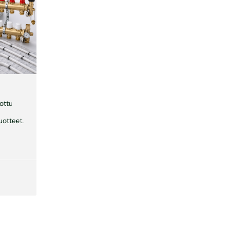
ottu
tuotteet.