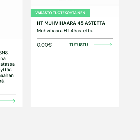
VARASTO TUOTEKOHTAINEN
HT MUHVIHAARA 45 ASTETTA
Muhvihaara HT 45astetta.
0,00€
TUTUSTU
SN8.
inä
aatassa
äyttää
maahan
nä,