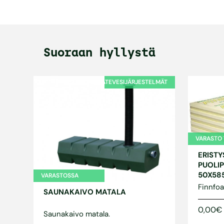
Suoraan hyllystä
JÄTEVESIJÄRJESTELMÄT
VARASTO
ERIST
PUOLI
50X58
VARASTOSSA
Finnfo
SAUNAKAIVO MATALA
0,00€
Saunakaivo matala.