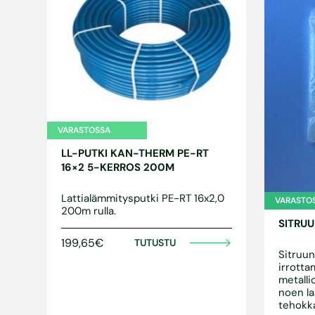
VARASTOSSA
LL-PUTKI KAN-THERM PE-RT
16×2 5-KERROS 200M
Lattialämmitysputki PE-RT 16x2,0
VARASTO
200m rulla.
SITRU
199,65€
TUTUSTU
Sitruun
irrotta
metalli
noen la
tehokka