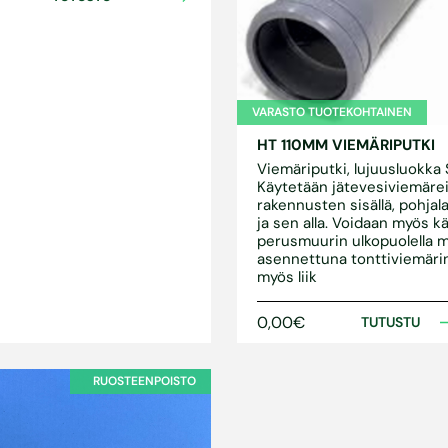
VARASTO TUOTEKOHTAINEN
HT 110MM VIEMÄRIPUTKI
Viemäriputki, lujuusluokka 
Käytetään jätevesiviemäre
rakennusten sisällä, pohjal
ja sen alla. Voidaan myös k
perusmuurin ulkopuolella 
asennettuna tonttiviemäri
myös liik
0,00€
TUTUSTU
RUOSTEENPOISTO