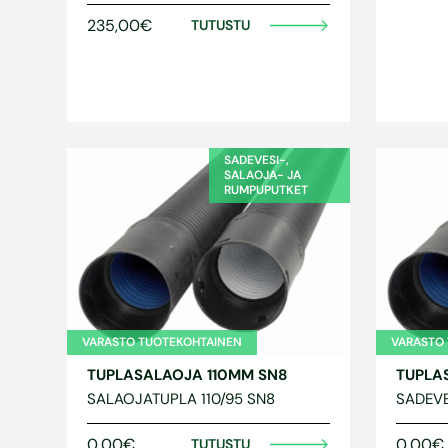
235,00€
TUTUSTU
SADEVESI-,
SALAOJA- JA
RUMPUPUTKET
VARASTO TUOTEKOHTAINEN
VARASTO
TUPLASALAOJA 110MM SN8
TUPLA
SALAOJATUPLA 110/95 SN8
SADEVE
0,00€
0,00€
TUTUSTU