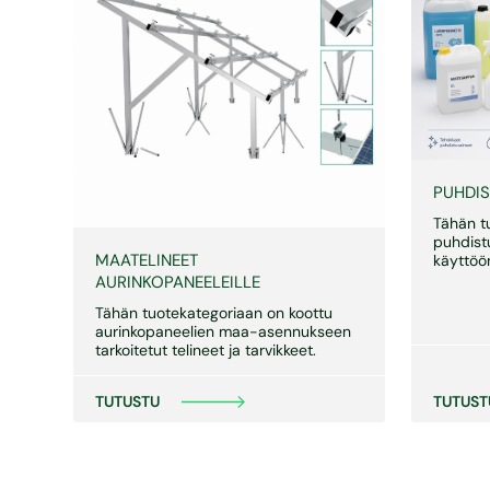
PUHDIS
Tähän t
puhdistu
MAATELINEET
käyttöön
AURINKOPANEELEILLE
Tähän tuotekategoriaan on koottu
aurinkopaneelien maa-asennukseen
tarkoitetut telineet ja tarvikkeet.
TUTUST
TUTUSTU