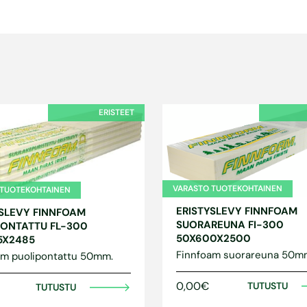
ERISTEET
VARASTO TUOTEKOHTAINEN
 TUOTEKOHTAINEN
ERISTYSLEVY FINNFOAM
YSLEVY FINNFOAM
SUORAREUNA FI-300
PONTATTU FL-300
50X600X2500
5X2485
Finnfoam suorareuna 50m
am puolipontattu 50mm.
0,00€
TUTUSTU
TUTUSTU