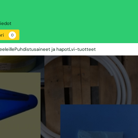
iedot
ri
0
eleille
Puhdistusaineet ja hapot
Lvi-tuotteet