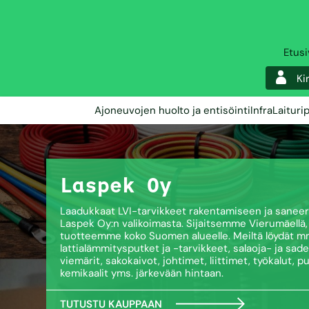
Etus
Ki
Ajoneuvojen huolto ja entisöinti
Infra
Laituri
Laspek Oy
Lattialämmitys­ järj
Laadukkaat LVI-tarvikkeet rakentamiseen ja sanee
Meillä valikoimasta löytyy laadukkaat PEX ja PE-RT l
Laspek Oy:n valikoimasta. Sijaitsemme Vierumäell
tarvikkeet lämmönsäätöön sekä tarvittaessa myös 
tuotteemme koko Suomen alueelle. Meiltä löydät m
lattialämmitys järjestelmään. Vesikiertoisen lattia
lattialämmitysputket ja -tarvikkeet, salaoja- ja sad
avulla rakennat toimivan ja kestävän ratkaisun niin
viemärit, sakokaivot, johtimet, liittimet, työkalut, p
kuin saneerauskohteisiin. Lattialämmitysputkella
kemikaalit yms. järkevään hintaan.
materiaalitakuu.
TUTUSTU KAUPPAAN
OTA YHTEYTÄ