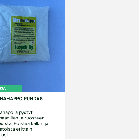
SSA
UNAHAPPO PUHDAS
ahapolla pystyt
maan lian ja ruosteen
osista. Poistaa kalkin ja
atoista erittäin
asti.