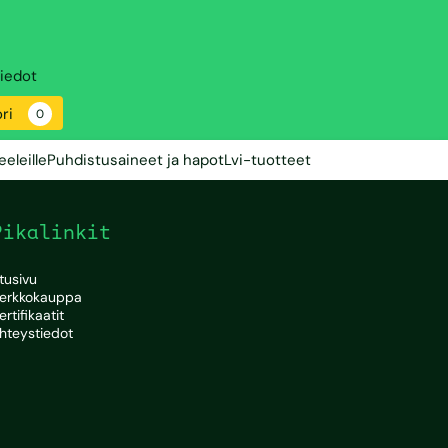
iedot
ri
0
eleille
Puhdistusaineet ja hapot
Lvi-tuotteet
Pikalinkit
tusivu
erkkokauppa
ertifikaatit
hteystiedot