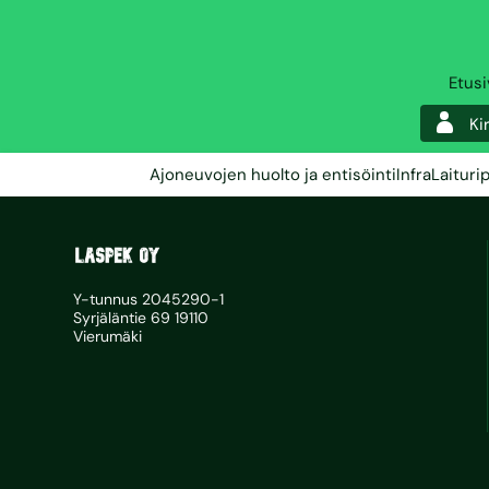
Etus
Ki
Ajoneuvojen huolto ja entisöinti
Infra
Laituri
Y-tunnus 2045290-1
Syrjäläntie 69 19110
Vierumäki