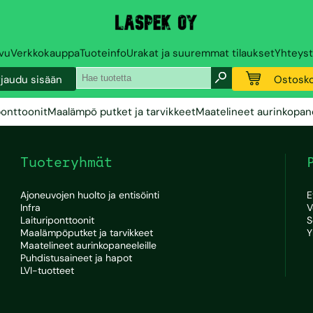
ivu
Verkkokauppa
Tuoteinfo
Urakat ja suuremmat tilaukset
Yhteyst
rjaudu sisään
Ostosko
ponttoonit
Maalämpö putket ja tarvikkeet
Maatelineet aurinkopane
Tuoteryhmät
Ajoneuvojen huolto ja entisöinti
E
Infra
V
Laituriponttoonit
S
Maalämpöputket ja tarvikkeet
Y
Maatelineet aurinkopaneeleille
Puhdistusaineet ja hapot
LVI-tuotteet