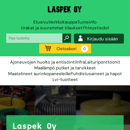
Etusivu
Verkkokauppa
Tuoteinfo
Urakat ja suuremmat tilaukset
Yhteystiedot
Kirjaudu sisään
Ostoskori
0
Ajoneuvojen huolto ja entisöinti
Infra
Laituriponttoonit
Maalämpö putket ja tarvikkeet
Maatelineet aurinkopaneeleille
Puhdistusaineet ja hapot
Lvi-tuotteet
Lattialämmitys­
järjestelmät
Laspek Oy